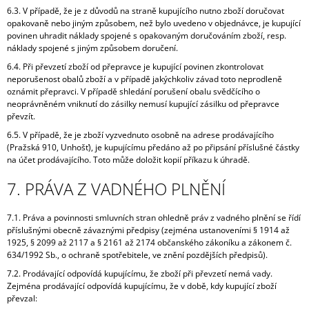
6.3. V případě, že je z důvodů na straně kupujícího nutno zboží doručovat
opakovaně nebo jiným způsobem, než bylo uvedeno v objednávce, je kupující
povinen uhradit náklady spojené s opakovaným doručováním zboží, resp.
náklady spojené s jiným způsobem doručení.
6.4. Při převzetí zboží od přepravce je kupující povinen zkontrolovat
neporušenost obalů zboží a v případě jakýchkoliv závad toto neprodleně
oznámit přepravci. V případě shledání porušení obalu svědčícího o
neoprávněném vniknutí do zásilky nemusí kupující zásilku od přepravce
převzít.
6.5. V případě, že je zboží vyzvednuto osobně na adrese prodávajícího
(Pražská 910, Unhošť), je kupujícímu předáno až po připsání příslušné částky
na účet prodávajícího. Toto může doložit kopií příkazu k úhradě.
7. PRÁVA Z VADNÉHO PLNĚNÍ
7.1. Práva a povinnosti smluvních stran ohledně práv z vadného plnění se řídí
příslušnými obecně závaznými předpisy (zejména ustanoveními § 1914 až
1925, § 2099 až 2117 a § 2161 až 2174 občanského zákoníku a zákonem č.
634/1992 Sb., o ochraně spotřebitele, ve znění pozdějších předpisů).
7.2. Prodávající odpovídá kupujícímu, že zboží při převzetí nemá vady.
Zejména prodávající odpovídá kupujícímu, že v době, kdy kupující zboží
převzal: