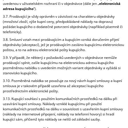
uvedenou v uživatelském rozhraní či v objednávce (dále jen „
elektronická
adresa kupujícího
“).
3.7. Prodávající je vždy oprávněn v závislosti na charakteru objednávky
(množství zboží, výše kupní ceny, předpokládané náklady na dopravu)
požádat kupujícího o dodatečné potvrzení objednávky (například písemně či
telefonicky).
3.8. Smluvní vztah mezi prodávajícím a kupujícím vzniká doručením přijetí
objednávky (akceptací), jež je prodávajícím zasláno kupujícímu elektronickou
poštou, a to na adresu elektronické pošty kupujícího.
3.9. V případě, že některý z požadavků uvedených v objednávce nemůže
prodávající splnit, zašle kupujícímu na elektronickou adresu kupujícího
pozměněnou nabídku s uvedením možných variant objednávky a vyžádá si
stanovisko kupujícího.
3.10. Pozměněná nabídka se považuje za nový návrh kupní smlouvy a kupní
smlouva je v takovém případě uzavřena až akceptací kupujícího
prostřednictvím elektronické pošty.
3.13. Kupující souhlasí s použitím komunikačních prostředků na dálku při
uzavírání kupní smlouvy. Náklady vzniklé kupujícímu při použití
komunikačních prostředků na dálku v souvislosti s uzavřením kupní smlouvy
(náklady na internetové připojení, náklady na telefonní hovory) si hradí
kupující sám, přičemž tyto náklady se neliší od základní sazby.