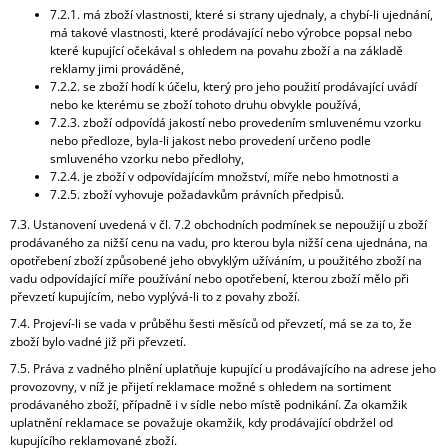
7.2.1. má zboží vlastnosti, které si strany ujednaly, a chybí-li ujednání,
má takové vlastnosti, které prodávající nebo výrobce popsal nebo
které kupující očekával s ohledem na povahu zboží a na základě
reklamy jimi prováděné,
7.2.2. se zboží hodí k účelu, který pro jeho použití prodávající uvádí
nebo ke kterému se zboží tohoto druhu obvykle používá,
7.2.3. zboží odpovídá jakostí nebo provedením smluvenému vzorku
nebo předloze, byla-li jakost nebo provedení určeno podle
smluveného vzorku nebo předlohy,
7.2.4. je zboží v odpovídajícím množství, míře nebo hmotnosti a
7.2.5. zboží vyhovuje požadavkům právních předpisů.
7.3. Ustanovení uvedená v čl. 7.2 obchodních podmínek se nepoužijí u zboží
prodávaného za nižší cenu na vadu, pro kterou byla nižší cena ujednána, na
opotřebení zboží způsobené jeho obvyklým užíváním, u použitého zboží na
vadu odpovídající míře používání nebo opotřebení, kterou zboží mělo při
převzetí kupujícím, nebo vyplývá-li to z povahy zboží.
7.4. Projeví-li se vada v průběhu šesti měsíců od převzetí, má se za to, že
zboží bylo vadné již při převzetí.
7.5. Práva z vadného plnění uplatňuje kupující u prodávajícího na adrese jeho
provozovny, v níž je přijetí reklamace možné s ohledem na sortiment
prodávaného zboží, případně i v sídle nebo místě podnikání. Za okamžik
uplatnění reklamace se považuje okamžik, kdy prodávající obdržel od
kupujícího reklamované zboží.