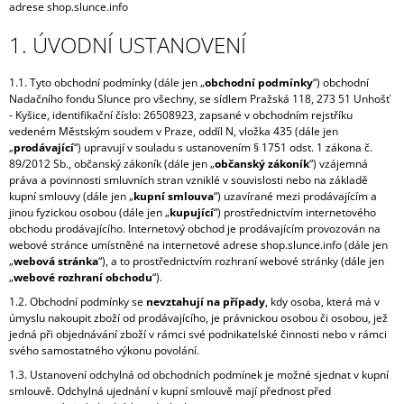
adrese shop.slunce.info
A
1. ÚVODNÍ USTANOVENÍ
J
Í
1.1. Tyto obchodní podmínky (dále jen „
obchodní podmínky
“) obchodní
T
Nadačního fondu Slunce pro všechny, se sídlem Pražská 118, 273 51 Unhošť
?
- Kyšice, identifikační číslo: 26508923
, zapsané v obchodním rejstříku
vedeném Městským soudem v Praze, oddíl
N, vložka 435
(dále jen
„
prodávající
“) upravují v souladu s ustanovením § 1751 odst. 1 zákona č.
89/2012 Sb., občanský zákoník (dále jen „
občanský zákoník
“) vzájemná
práva a povinnosti smluvních stran vzniklé v souvislosti nebo na základě
kupní smlouvy (dále jen „
kupní smlouva
“) uzavírané mezi prodávajícím a
HLEDAT
jinou fyzickou osobou (dále jen „
kupující
“) prostřednictvím internetového
obchodu prodávajícího. Internetový obchod je prodávajícím provozován na
webové stránce umístněné na internetové adrese shop.slunce.info (dále jen
„
webová stránka
“), a to prostřednictvím rozhraní webové stránky (dále jen
„
webové rozhraní obchodu
“).
1.2. Obchodní podmínky se
nevztahují na případy
, kdy osoba, která má v
úmyslu nakoupit zboží od prodávajícího, je právnickou osobou či osobou, jež
jedná při objednávání zboží v rámci své podnikatelské činnosti nebo v rámci
svého samostatného výkonu povolání.
1.3. Ustanovení odchylná od obchodních podmínek je možné sjednat v kupní
smlouvě. Odchylná ujednání v kupní smlouvě mají přednost před