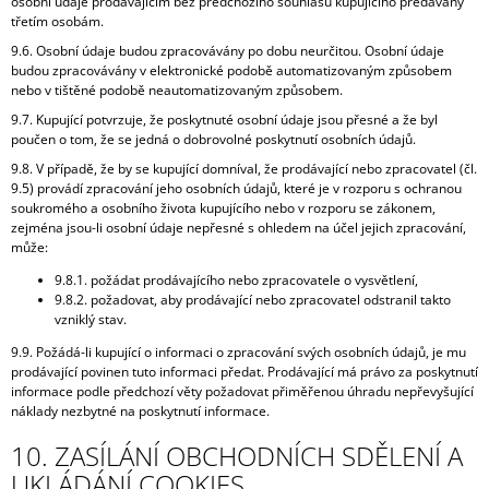
osobní údaje prodávajícím bez předchozího souhlasu kupujícího předávány
třetím osobám.
9.6. Osobní údaje budou zpracovávány po dobu neurčitou. Osobní údaje
budou zpracovávány v elektronické podobě automatizovaným způsobem
nebo v tištěné podobě neautomatizovaným způsobem.
9.7. Kupující potvrzuje, že poskytnuté osobní údaje jsou přesné a že byl
poučen o tom, že se jedná o dobrovolné poskytnutí osobních údajů.
9.8. V případě, že by se kupující domníval, že prodávající nebo zpracovatel (čl.
9.5) provádí zpracování jeho osobních údajů, které je v rozporu s ochranou
soukromého a osobního života kupujícího nebo v rozporu se zákonem,
zejména jsou-li osobní údaje nepřesné s ohledem na účel jejich zpracování,
může:
9.8.1. požádat prodávajícího nebo zpracovatele o vysvětlení,
9.8.2. požadovat, aby prodávající nebo zpracovatel odstranil takto
vzniklý stav.
9.9. Požádá-li kupující o informaci o zpracování svých osobních údajů, je mu
prodávající povinen tuto informaci předat. Prodávající má právo za poskytnutí
informace podle předchozí věty požadovat přiměřenou úhradu nepřevyšující
náklady nezbytné na poskytnutí informace.
10. ZASÍLÁNÍ OBCHODNÍCH SDĚLENÍ A
UKLÁDÁNÍ COOKIES