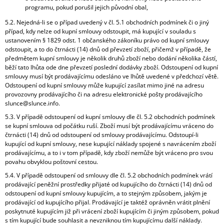
programu, pokud porušil jejich původní obal,
5.2. Nejedná-li se o případ uvedený v čl. 5.1 obchodních podmínek či o jiný
případ, kdy nelze od kupní smlouvy odstoupit, má kupující v souladu s
ustanovením § 1829 odst. 1 občanského zákoníku právo od kupní smlouvy
odstoupit, a to do čtrnácti (14) dnů od převzetí zboží, přičemž v případě, že
předmětem kupní smlouvy je několik druhů zboží nebo dodání několika částí,
běží tato lhůta ode dne převzetí poslední dodávky zboží. Odstoupení od kupní
smlouvy musí být prodávajícímu odesláno ve lhůtě uvedené v předchozí větě.
Odstoupení od kupní smlouvy může kupující zasílat mimo jiné na adresu
provozovny prodávajícího či na adresu elektronické pošty prodávajícího
slunce@slunce.info.
5.3. V případě odstoupení od kupní smlouvy dle čl. 5.2 obchodních podmínek
se kupní smlouva od počátku ruší. Zboží musí být prodávajícímu vráceno do
čtrnácti (14) dnů od odstoupení od smlouvy prodávajícímu. Odstoupí-li
kupující od kupní smlouvy, nese kupující náklady spojené s navrácením zboží
prodávajícímu, a to i v tom případě, kdy zboží nemůže být vráceno pro svou
povahu obvyklou poštovní cestou.
5.4. V případě odstoupení od smlouvy dle čl. 5.2 obchodních podmínek vrátí
prodávající peněžní prostředky přijaté od kupujícího do čtrnácti (14) dnů od
odstoupení od kupní smlouvy kupujícím, a to stejným způsobem, jakým je
prodávající od kupujícího přijal. Prodávající je taktéž oprávněn vrátit plnění
poskytnuté kupujícím již při vrácení zboží kupujícím či jiným způsobem, pokud
s tím kupující bude souhlasit a nevzniknou tím kupujícímu další náklady.