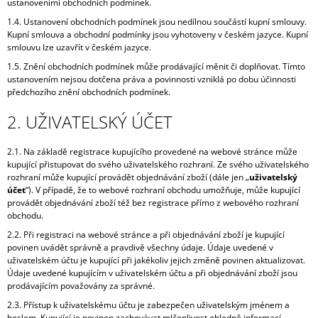
ustanoveními obchodních podmínek.
1.4. Ustanovení obchodních podmínek jsou nedílnou součástí kupní smlouvy.
Kupní smlouva a obchodní podmínky jsou vyhotoveny v českém jazyce. Kupní
smlouvu lze uzavřít v českém jazyce.
1.5. Znění obchodních podmínek může prodávající měnit či doplňovat. Tímto
ustanovením nejsou dotčena práva a povinnosti vzniklá po dobu účinnosti
předchozího znění obchodních podmínek.
2. UŽIVATELSKÝ ÚČET
2.1. Na základě registrace kupujícího provedené na webové stránce může
kupující přistupovat do svého uživatelského rozhraní. Ze svého uživatelského
rozhraní může kupující provádět objednávání zboží (dále jen „
uživatelský
účet
“). V případě, že to webové rozhraní obchodu umožňuje, může kupující
provádět objednávání zboží též bez registrace přímo z webového rozhraní
obchodu.
2.2. Při registraci na webové stránce a při objednávání zboží je kupující
povinen uvádět správně a pravdivě všechny údaje. Údaje uvedené v
uživatelském účtu je kupující při jakékoliv jejich změně povinen aktualizovat.
Údaje uvedené kupujícím v uživatelském účtu a při objednávání zboží jsou
prodávajícím považovány za správné.
2.3. Přístup k uživatelskému účtu je zabezpečen uživatelským jménem a
heslem. Kupující je povinen zachovávat mlčenlivost ohledně informací