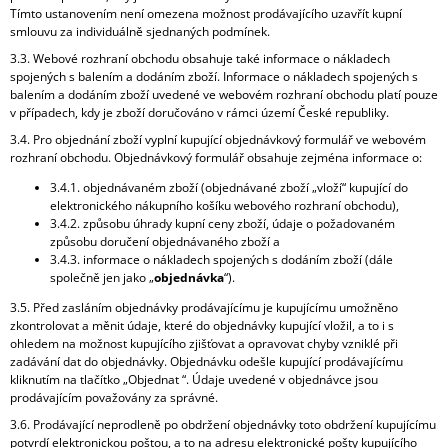
Tímto ustanovením není omezena možnost prodávajícího uzavřít kupní
smlouvu za individuálně sjednaných podmínek.
3.3. Webové rozhraní obchodu obsahuje také informace o nákladech
spojených s balením a dodáním zboží. Informace o nákladech spojených s
balením a dodáním zboží uvedené ve webovém rozhraní obchodu platí pouze
v případech, kdy je zboží doručováno v rámci území České republiky.
3.4. Pro objednání zboží vyplní kupující objednávkový formulář ve webovém
rozhraní obchodu. Objednávkový formulář obsahuje zejména informace o:
3.4.1. objednávaném zboží (objednávané zboží „vloží“ kupující do
elektronického nákupního košíku webového rozhraní obchodu),
3.4.2. způsobu úhrady kupní ceny zboží, údaje o požadovaném
způsobu doručení objednávaného zboží a
3.4.3. informace o nákladech spojených s dodáním zboží (dále
společně jen jako „
objednávka
“).
3.5. Před zasláním objednávky prodávajícímu je kupujícímu umožněno
zkontrolovat a měnit údaje, které do objednávky kupující vložil, a to i s
ohledem na možnost kupujícího zjišťovat a opravovat chyby vzniklé při
zadávání dat do objednávky. Objednávku odešle kupující prodávajícímu
kliknutím na tlačítko „Objednat “. Údaje uvedené v objednávce jsou
prodávajícím považovány za správné.
3.6. Prodávající neprodleně po obdržení objednávky toto obdržení kupujícímu
potvrdí elektronickou poštou, a to na adresu elektronické pošty kupujícího