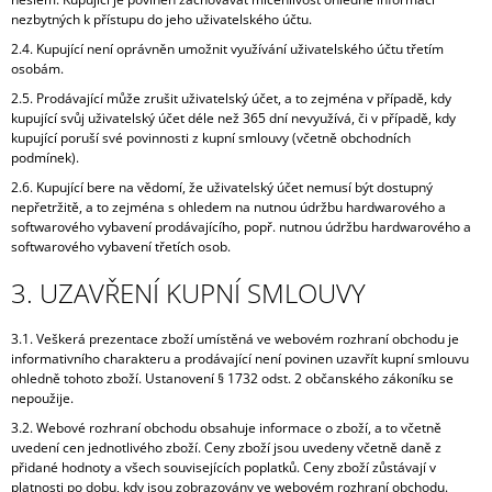
nezbytných k přístupu do jeho uživatelského účtu.
2.4. Kupující není oprávněn umožnit využívání uživatelského účtu třetím
osobám.
2.5. Prodávající může zrušit uživatelský účet, a to zejména v případě, kdy
kupující svůj uživatelský účet déle než 365 dní nevyužívá, či v případě, kdy
kupující poruší své povinnosti z kupní smlouvy (včetně obchodních
podmínek).
2.6. Kupující bere na vědomí, že uživatelský účet nemusí být dostupný
nepřetržitě, a to zejména s ohledem na nutnou údržbu hardwarového a
softwarového vybavení prodávajícího, popř. nutnou údržbu hardwarového a
softwarového vybavení třetích osob.
3. UZAVŘENÍ KUPNÍ SMLOUVY
3.1. Veškerá prezentace zboží umístěná ve webovém rozhraní obchodu je
informativního charakteru a prodávající není povinen uzavřít kupní smlouvu
ohledně tohoto zboží. Ustanovení § 1732 odst. 2 občanského zákoníku se
nepoužije.
3.2. Webové rozhraní obchodu obsahuje informace o zboží, a to včetně
uvedení cen jednotlivého zboží. Ceny zboží jsou uvedeny včetně daně z
přidané hodnoty a všech souvisejících poplatků. Ceny zboží zůstávají v
platnosti po dobu, kdy jsou zobrazovány ve webovém rozhraní obchodu.