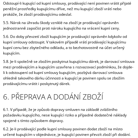
Odstoupí-li kupující od kupní smlouvy, prodávající není povinen vrátit přijaté
peněžní prostředky kupujícímu dříve, než mu kupující zboží vrátí nebo
prokáže, že zboží prodávajícímu odeslal.
5.5. Nárok na úhradu škody vzniklé na zboží je prodávající oprávněn
jednostranně započíst proti nároku kupujícího na vrácení kupní ceny.
5.6. Do doby převzetí zboží kupujícím je prodávající oprávněn kdykoliv od
kupní smlouvy odstoupit. V takovém případě vrátí prodávající kupujícímu
kupní cenu bez zbytečného odkladu, a to bezhotovostně na účet určený
kupujícím.
5.8. Je-li společně se zbožím poskytnut kupujícímu dárek, je darovací smlouva
mezi prodávajícím a kupujícím uzavřena s rozvazovací podmínkou, že dojde-
li k odstoupení od kupní smlouvy kupujícím, pozbývá darovací smlouva
ohledně takového dárku účinnosti a kupující je povinen spolu se zbožím
prodávajícímu vrátit i poskytnutý dárek.
6. PŘEPRAVA A DODÁNÍ ZBOŽÍ
6.1. V případě, že je způsob dopravy smluven na základě zvláštního
požadavku kupujícího, nese kupující riziko a případné dodatečné náklady
spojené s tímto způsobem dopravy.
6.2. Je-li prodávající podle kupní smlouvy povinen dodat zboží na místo
určené kupujícím v objednávce, je kupující povinen převzít zboží při dodání.