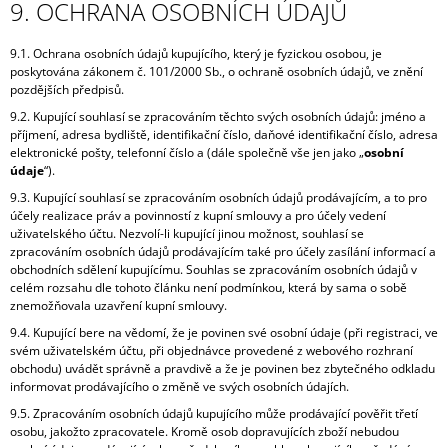
9. OCHRANA OSOBNÍCH ÚDAJŮ
9.1. Ochrana osobních údajů kupujícího, který je fyzickou osobou, je
poskytována zákonem č. 101/2000 Sb., o ochraně osobních údajů, ve znění
pozdějších předpisů.
9.2. Kupující souhlasí se zpracováním těchto svých osobních údajů: jméno a
příjmení, adresa bydliště, identifikační číslo, daňové identifikační číslo, adresa
elektronické pošty, telefonní číslo a (dále společně vše jen jako „
osobní
údaje
“).
9.3. Kupující souhlasí se zpracováním osobních údajů prodávajícím, a to pro
účely realizace práv a povinností z kupní smlouvy a pro účely vedení
uživatelského účtu. Nezvolí-li kupující jinou možnost, souhlasí se
zpracováním osobních údajů prodávajícím také pro účely zasílání informací a
obchodních sdělení kupujícímu. Souhlas se zpracováním osobních údajů v
celém rozsahu dle tohoto článku není podmínkou, která by sama o sobě
znemožňovala uzavření kupní smlouvy.
9.4. Kupující bere na vědomí, že je povinen své osobní údaje (při registraci, ve
svém uživatelském účtu, při objednávce provedené z webového rozhraní
obchodu) uvádět správně a pravdivě a že je povinen bez zbytečného odkladu
informovat prodávajícího o změně ve svých osobních údajích.
9.5. Zpracováním osobních údajů kupujícího může prodávající pověřit třetí
osobu, jakožto zpracovatele. Kromě osob dopravujících zboží nebudou