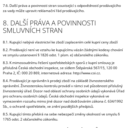
7.6. Další práva a povinnosti stran související s odpovědností prodávajícího
za vady může upravit reklamační řád prodávajícího.
8. DALŠÍ PRÁVA A POVINNOSTI
SMLUVNÍCH STRAN
8.1. Kupující nabývá vlastnictví ke zboží zaplacením celé kupní ceny zboží
8.2. Prodávající není ve vztahu ke kupujícímu vázán žádnými kodexy chování
ve smyslu ustanovení § 1826 odst. 1 písm. e) občanského zákoníku.
8.3. K mimosoudnímu řešení spotřebitelských sporů z kupní smlouvy je
příslušná Česká obchodní inspekce, se sídlem Štěpánská 567/15, 120 00
Praha 2, IČ: 000 20 869, internetová adresa: http://www.coi.cz.
8.4. Prodávající je oprávněn k prodeji zboží na základě živnostenského
oprávnění. Živnostenskou kontrolu provádí v rámci své působnosti příslušný
živnostenský úřad. Dozor nad oblastí ochrany osobních údajů vykonává Úřad
pro ochranu osobních údajů. Česká obchodní inspekce vykonává ve
vymezeném rozsahu mimo jiné dozor nad dodržováním zákona č. 634/1992
Sb., o ochraně spotřebitele, ve znění pozdějších předpisů.
8.5. Kupující tímto přebírá na sebe nebezpečí změny okolností ve smyslu §
1765 odst. 2 občanského zákoníku.