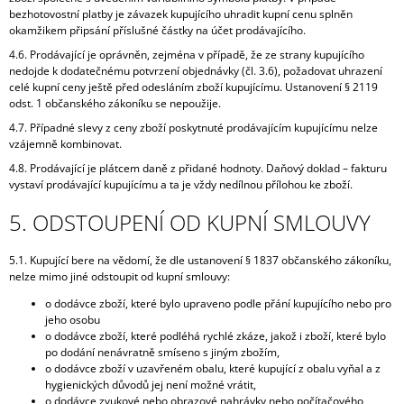
bezhotovostní platby je závazek kupujícího uhradit kupní cenu splněn
okamžikem připsání příslušné částky na účet prodávajícího.
4.6. Prodávající je oprávněn, zejména v případě, že ze strany kupujícího
nedojde k dodatečnému potvrzení objednávky (čl. 3.6), požadovat uhrazení
celé kupní ceny ještě před odesláním zboží kupujícímu. Ustanovení § 2119
odst. 1 občanského zákoníku se nepoužije.
4.7. Případné slevy z ceny zboží poskytnuté prodávajícím kupujícímu nelze
vzájemně kombinovat.
4.8. Prodávající je plátcem daně z přidané hodnoty. Daňový doklad – fakturu
vystaví prodávající kupujícímu a ta je vždy nedílnou přílohou ke zboží.
5. ODSTOUPENÍ OD KUPNÍ SMLOUVY
5.1. Kupující bere na vědomí, že dle ustanovení § 1837 občanského zákoníku,
nelze mimo jiné odstoupit od kupní smlouvy:
o dodávce zboží, které bylo upraveno podle přání kupujícího nebo pro
jeho osobu
o dodávce zboží, které podléhá rychlé zkáze, jakož i zboží, které bylo
po dodání nenávratně smíseno s jiným zbožím,
o dodávce zboží v uzavřeném obalu, které kupující z obalu vyňal a z
hygienických důvodů jej není možné vrátit,
o dodávce zvukové nebo obrazové nahrávky nebo počítačového