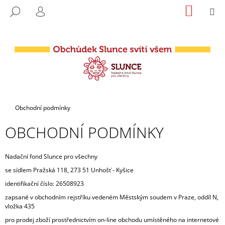
K
Přejít
NÁKUP
M
HLEDAT
na
KOŠÍK
O
PŘIHLÁŠENÍ
ZPĚT
ZPĚT
obsah
Š
Í
C
K
O
P
O
T
Domů
Obchodní podmínky
Ř
OBCHODNÍ PODMÍNKY
E
B
U
Nadační fond Slunce pro všechny
J
se sídlem Pražská 118, 273 51 Unhošť - Kyšice
E
identifikační číslo: 26508923
T
zapsané v obchodním rejstříku vedeném Městským soudem v Praze, oddíl
N,
vložka 435
E
pro prodej zboží prostřednictvím on-line obchodu umístěného na internetové
N