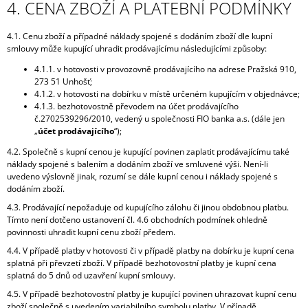
4. CENA ZBOŽÍ A PLATEBNÍ PODMÍNKY
4.1. Cenu zboží a případné náklady spojené s dodáním zboží dle kupní
smlouvy může kupující uhradit prodávajícímu následujícími způsoby:
4.1.1. v hotovosti v provozovně prodávajícího na adrese Pražská 910,
273 51 Unhošť;
4.1.2. v hotovosti na dobírku v místě určeném kupujícím v objednávce;
4.1.3. bezhotovostně převodem na účet prodávajícího
č.2702539296/2010, vedený u společnosti FIO banka a.s. (dále jen
„
účet prodávajícího
“);
4.2. Společně s kupní cenou je kupující povinen zaplatit prodávajícímu také
náklady spojené s balením a dodáním zboží ve smluvené výši. Není-li
uvedeno výslovně jinak, rozumí se dále kupní cenou i náklady spojené s
dodáním zboží.
4.3. Prodávající nepožaduje od kupujícího zálohu či jinou obdobnou platbu.
Tímto není dotčeno ustanovení čl. 4.6 obchodních podmínek ohledně
povinnosti uhradit kupní cenu zboží předem.
4.4. V případě platby v hotovosti či v případě platby na dobírku je kupní cena
splatná při převzetí zboží. V případě bezhotovostní platby je kupní cena
splatná do 5 dnů od uzavření kupní smlouvy.
4.5. V případě bezhotovostní platby je kupující povinen uhrazovat kupní cenu
zboží společně s uvedením variabilního symbolu platby. V případě