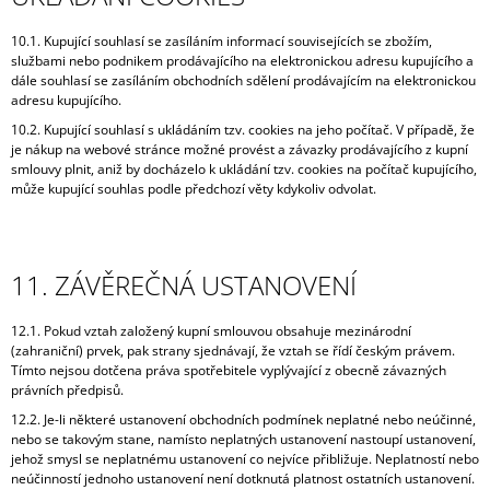
10.1. Kupující souhlasí se zasíláním informací souvisejících se zbožím,
službami nebo podnikem prodávajícího na elektronickou adresu kupujícího a
dále souhlasí se zasíláním obchodních sdělení prodávajícím na elektronickou
adresu kupujícího.
10.2. Kupující souhlasí s ukládáním tzv. cookies na jeho počítač. V případě, že
je nákup na webové stránce možné provést a závazky prodávajícího z kupní
smlouvy plnit, aniž by docházelo k ukládání tzv. cookies na počítač kupujícího,
může kupující souhlas podle předchozí věty kdykoliv odvolat.
11. ZÁVĚREČNÁ USTANOVENÍ
12.1. Pokud vztah založený kupní smlouvou obsahuje mezinárodní
(zahraniční) prvek, pak strany sjednávají, že vztah se řídí českým právem.
Tímto nejsou dotčena práva spotřebitele vyplývající z obecně závazných
právních předpisů.
12.2. Je-li některé ustanovení obchodních podmínek neplatné nebo neúčinné,
nebo se takovým stane, namísto neplatných ustanovení nastoupí ustanovení,
jehož smysl se neplatnému ustanovení co nejvíce přibližuje. Neplatností nebo
neúčinností jednoho ustanovení není dotknutá platnost ostatních ustanovení.