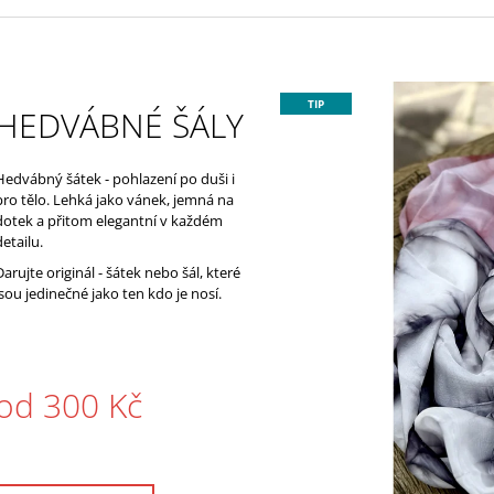
TIP
HEDVÁBNÉ ŠÁLY
Hedvábný šátek - pohlazení po duši i
pro tělo. Lehká jako vánek, jemná na
dotek a přitom elegantní v každém
detailu.
Darujte originál - šátek nebo šál, které
jsou jedinečné jako ten kdo je nosí.
od
300 Kč
Měrná
ena: