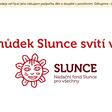
deje od října! Jeho nákupem podpoříte děti a dospělé s postižením. Děkujeme :-)
CO POTŘEBUJETE NAJÍT?
HLEDAT