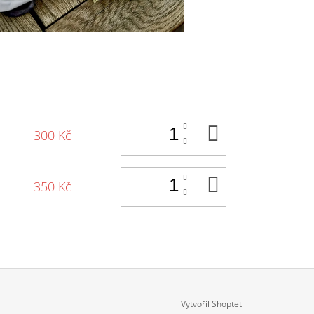
DO
300 Kč
KOŠÍKU
DO
350 Kč
KOŠÍKU
Vytvořil Shoptet